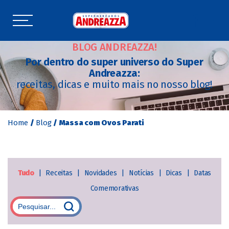
BLOG ANDREAZZA!
Por dentro do super universo do Super
Andreazza:
receitas, dicas e muito mais no nosso blog!
Home
/
Blog
/
Massa com Ovos Parati
Tudo
|
Receitas
|
Novidades
|
Notícias
|
Dicas
|
Datas
Comemorativas