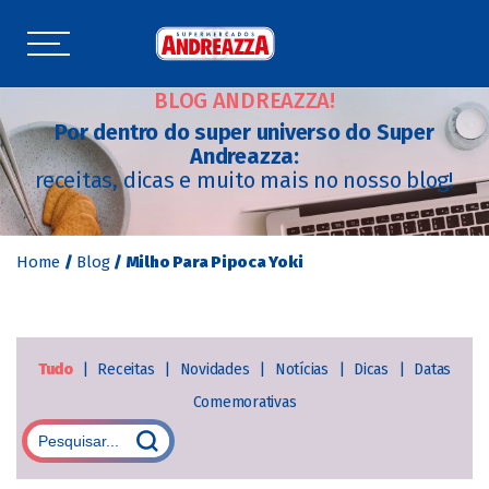
BLOG ANDREAZZA!
Por dentro do super universo do Super
Andreazza:
receitas, dicas e muito mais no nosso blog!
Home
/
Blog
/
Milho Para Pipoca Yoki
Tudo
|
Receitas
|
Novidades
|
Notícias
|
Dicas
|
Datas
Comemorativas