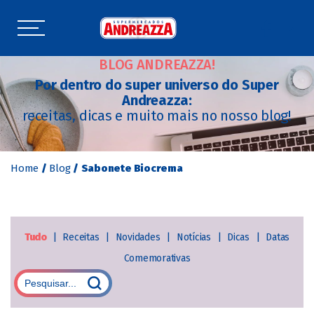
BLOG ANDREAZZA!
Por dentro do super universo do Super
Andreazza:
receitas, dicas e muito mais no nosso blog!
Home
/
Blog
/
Sabonete Biocrema
Tudo
|
Receitas
|
Novidades
|
Notícias
|
Dicas
|
Datas
Comemorativas