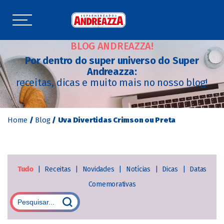
BLOG ANDREAZZA!
Por dentro do super universo do Super
Andreazza:
receitas, dicas e muito mais no nosso blog!
Home
/
Blog
/
Uva Divertidas Crimson ou Preta
Tudo
|
Receitas
|
Novidades
|
Notícias
|
Dicas
|
Datas
Comemorativas