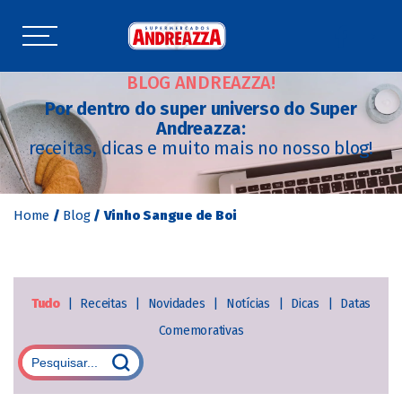
BLOG ANDREAZZA!
Por dentro do super universo do Super
Andreazza:
receitas, dicas e muito mais no nosso blog!
Home
/
Blog
/
Vinho Sangue de Boi
Tudo
|
Receitas
|
Novidades
|
Notícias
|
Dicas
|
Datas
Comemorativas