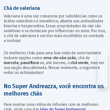
Chá de valeriana
Valeriana é uma raiz composta por substâncias como os
ácidos valeriânico e isovalérico, aliados aos antioxidades
linarina e hesperedina. Essas propriedades da raiz são
sedativas e se destacam por influenciar no sono. Por isso,
o chá de valeriana é um dos mais escolhidos no combate
a insônia!
Os melhores chás para uma boa noite de sono também
incluem opções como:
erva-de-são-joão
, chá de
marcela
,
passiflora
ou, até mesmo, o
chá verde
, mas em
sua opção descafeinada. Nesse momento, o segredo é
Fale Conosco
evitar os estimulantes!
No Super Andreazza, você encontra os
melhores chás
Para montar uma rotina de infusões com os melhores
chás, visite uma das
lojas do Super Andreazza
!