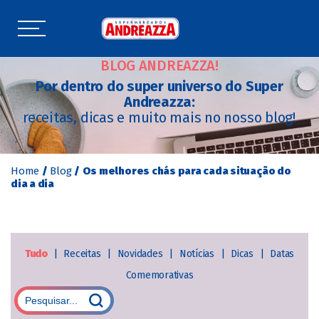
BLOG ANDREAZZA!
Por dentro do super universo do Super
Andreazza:
receitas, dicas e muito mais no nosso blog!
Home
/
Blog
/
Os melhores chás para cada situação do
dia a dia
Tudo
|
Receitas
|
Novidades
|
Notícias
|
Dicas
|
Datas
Comemorativas