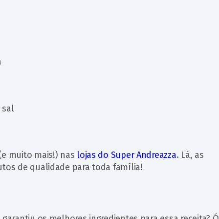
a
 sal
(e muito mais!) nas
lojas do Super Andreazza
. Lá, as
utos de qualidade para toda família!
 garantiu os melhores ingredientes para essa receita? Ó