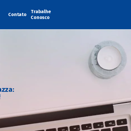
Trabalhe
Contato
Conosco
azza:
!