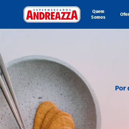
Quem
Ofe
Somos
Por 