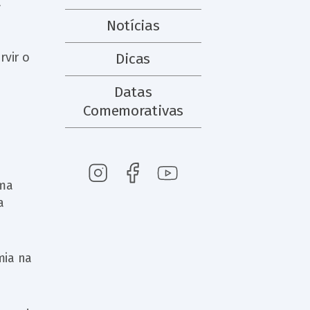
a
Notícias
rvir o
Dicas
Datas
Comemorativas
uma
a
mia na