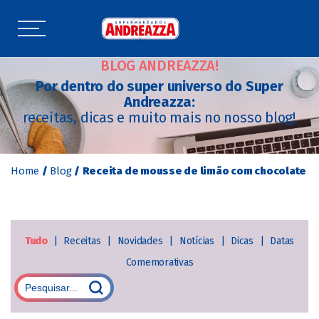
BLOG ANDREAZZA!
Por dentro do super universo do Super
Andreazza:
receitas, dicas e muito mais no nosso blog!
Home
/
Blog
/
Receita de mousse de limão com chocolate
Tudo
|
Receitas
|
Novidades
|
Notícias
|
Dicas
|
Datas
Comemorativas