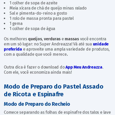
1 colher de sopa de azeite
Meia xícara de chá de queijo minas ralado
Sal e pimenta-do-reino a gosto
1 rolo de massa pronta para pastel
1 gema
1 colher de sopa de água
Os melhores
queijos
,
verduras
e
massas
você encontra
em um só lugar: no Super Andreazza! Vá até sua
unidade
preferida
e aproveite uma ampla variedade de produtos,
com a qualidade que você merece
.
Outra dica é fazer o download do
App Meu Andreazza
.
Com ele, você economiza ainda mais!
Modo de Preparo do Pastel Assado
de Ricota e Espinafre
Modo de Preparo do Recheio
Comece separando as folhas de espinafre dos talos e lave