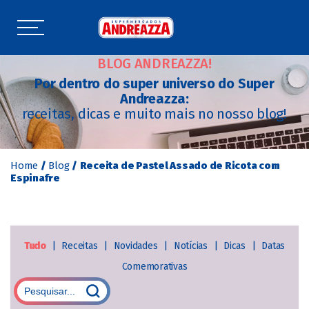
BLOG ANDREAZZA!
Por dentro do super universo do Super
Andreazza:
receitas, dicas e muito mais no nosso blog!
Home
/
Blog
/
Receita de Pastel Assado de Ricota com
Espinafre
Tudo
|
Receitas
|
Novidades
|
Notícias
|
Dicas
|
Datas
Comemorativas