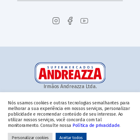
Irmãos Andreazza Ltda.
Nós usamos cookies e outras tecnologias semalhantes para
melhorar a sua experiência em nossos serviços, personalizar
publicidade e recomendar conteúdo de seu interesse. Ao
Home
Quem somos
Ofertas
Aplicativo
Serviços
Cartão
utilizar nossos serviços, você concorda com tal
Nossas Lojas
Blog
Contato
Trabalhe conosco
monitoramento. Consulte nossa
Política de privacidade
.
Troco Solidário
Personalizar cookies
Aceitar todos