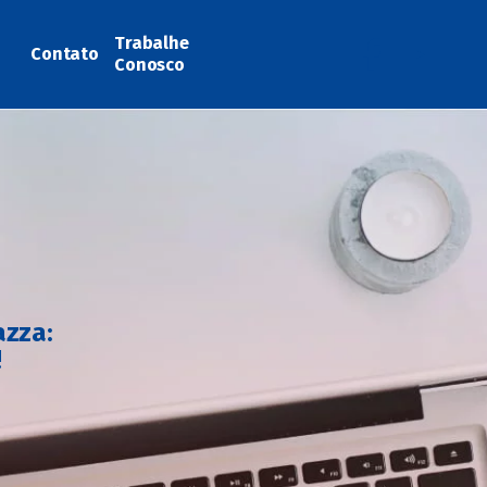
Trabalhe
Contato
Conosco
azza:
!