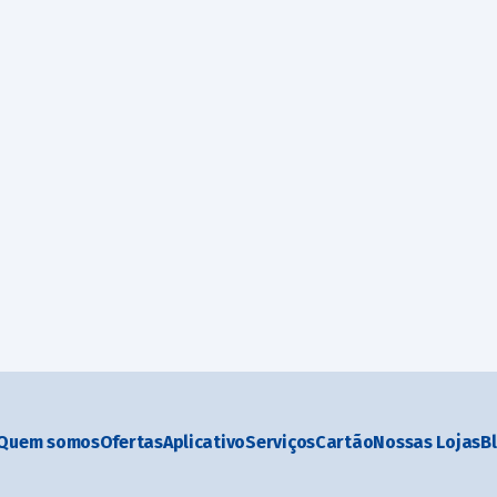
Quem somos
Ofertas
Aplicativo
Serviços
Cartão
Nossas Lojas
B