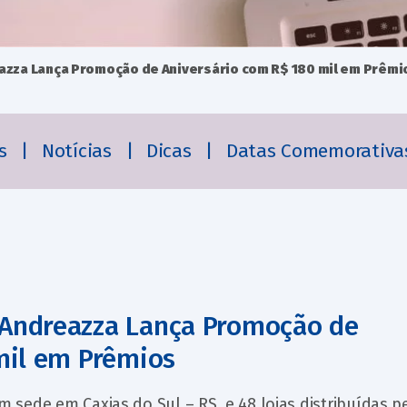
zza Lança Promoção de Aniversário com R$ 180 mil em Prêmi
es
|
Notícias
|
Dicas
|
Datas Comemorativa
Andreazza Lança Promoção de
mil em Prêmios
sede em Caxias do Sul – RS, e 48 lojas distribuídas p