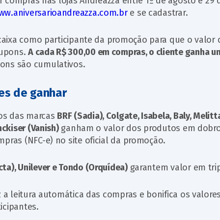
zar compras nas lojas Andreazza entre 1º de agosto e 29 
ww.aniversarioandreazza.com.br
e se cadastrar.
o caixa como participante da promoção para que o valor 
cupons.
A cada R$ 300,00 em compras, o cliente ganha u
pons são cumulativos.
nces de ganhar
os das marcas
BRF (Sadia), Colgate, Isabela, Baly, Melitta
nckiser (Vanish)
ganham o valor dos produtos em dobr
pras (NFC-e) no site oficial da promoção.
ta), Unilever e Tondo (Orquídea)
garantem valor em trip
z a leitura automática das compras e bonifica os valore
icipantes.