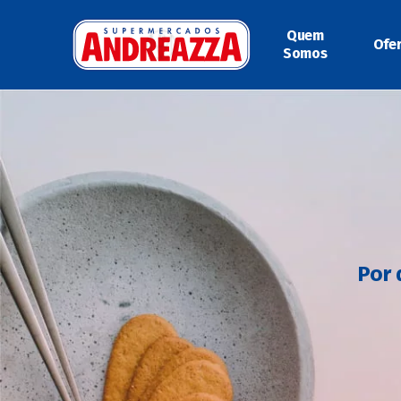
Quem
Ofe
Somos
Por 