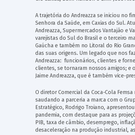
A trajetória do Andreazza se iniciou n
Senhora da Saúde, em Caxias do Sul. At
Andreazza, Supermercados Vantajão e V
varejistas do Sul do Brasil e o terceiro 
Gaúcha e também no Litoral do Rio Gran
das suas origens. Um legado que nos faz
Andreazza: funcionários, clientes e forn
clientes, se tornaram nossos amigos; e 
Jaime Andreazza, que é também vice-pres
O diretor Comercial da Coca-Cola Femsa n
saudando a parceria a marca com o Grup
Estratégico, Rodrigo Troiano, apresen
pandemia, com destaque para as projeçõe
PIB, taxa de câmbio, desemprego, inflaçã
desaceleração na produção industrial, a