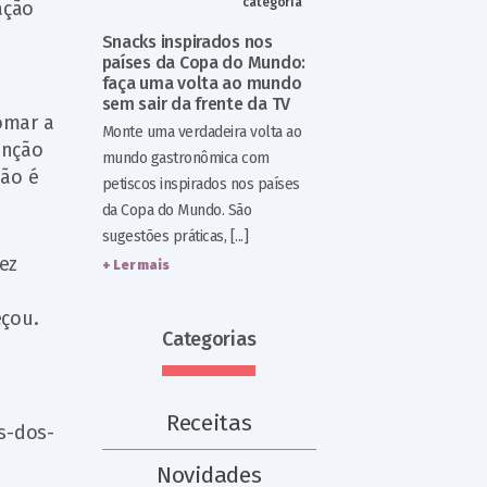
categoria
ação
Snacks inspirados nos
países da Copa do Mundo:
faça uma volta ao mundo
sem sair da frente da TV
omar a
Monte uma verdadeira volta ao
enção
mundo gastronômica com
não é
petiscos inspirados nos países
da Copa do Mundo. São
sugestões práticas, [...]
ez
+ Ler mais
eçou.
Categorias
Receitas
s-dos-
Novidades