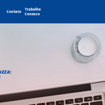
Trabalhe
Contato
Conosco
azza:
!