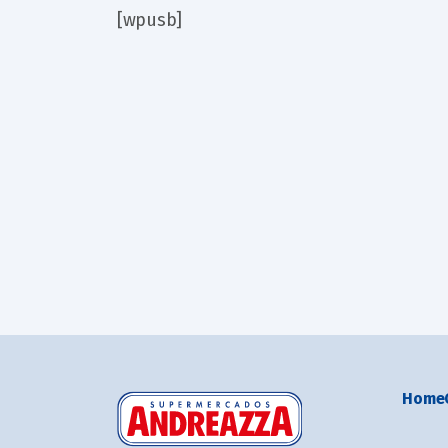
[wpusb]
Home