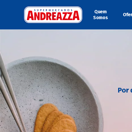
Quem
Ofe
Somos
Por 