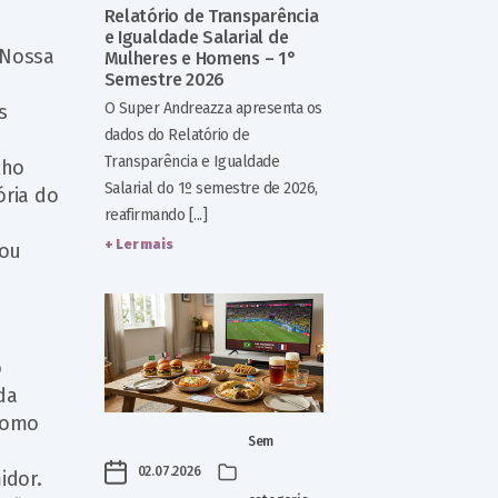
Relatório de Transparência
e Igualdade Salarial de
 Nossa
Mulheres e Homens – 1°
Semestre 2026
O Super Andreazza apresenta os
s
dados do Relatório de
a
Transparência e Igualdade
lho
Salarial do 1º semestre de 2026,
ória do
reafirmando [...]
s
+ Ler mais
sou
o
da
 como
Sem
02.07.2026
idor.