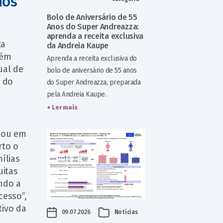
dos
Bolo de Aniversário de 55
Anos do Super Andreazza:
aprenda a receita exclusiva
ta
da Andreia Kaupe
lém
Aprenda a receita exclusiva do
ual de
bolo de aniversário de 55 anos
 do
do Super Andreazza, preparada
pela Andreia Kaupe.
+ Ler mais
rjou em
rto o
ílias
uitas
endo a
cesso”,
tivo da
09.07.2026
Notícias