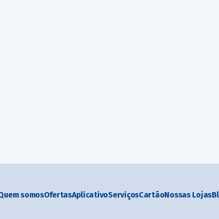
Quem somos
Ofertas
Aplicativo
Serviços
Cartão
Nossas Lojas
B