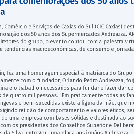
 para comemorações dos 50 anos 
za
 Comércio e Serviços de Caxias do Sul (CIC Caxias) des
memoração dos 50 anos dos Supermercados Andreazza. A
retores do grupo, o evento contou com a palestra virt
bre tendências macroeconômicas, de consumo e jornada
arin, fez uma homenagem especial à matriarca do Grupo
ntamente com o fundador, Orlando Pedro Andreazza, fo
plina e o trabalho necessários para fundar e fazer dar ce
e quatro mil pessoas. “Em praticamente todas as fam
gevas e bem-sucedidas existe a figura da mãe, que m
, exigindo retidão de comportamento e valores éticos, s
ão de uma empresa com bases sólidas e destinada ao su
com os presidentes dos Conselhos Superior e Delibera
es da Silva, entregou uma placa aos irmãos Andreazza.