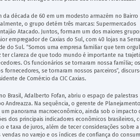
o fim da década de 60 em um modesto armazém no Bairro
ualmente, o grupo detém três marcas: Supermercados
antajão Atacado. Juntos, formam um dos maiores grupo
maior empregador de Caxias do Sul, com 40 lojas na Serr
de do Sul. “Somos uma empresa familiar que tem orgu
 ter clareza de que todo mundo é importante na trajet
ecedores. Os funcionários se tornaram nossa família; o
os fornecedores, se tornaram nossos parceiros”, discur
idente de Comércio da CIC Caxias.
o Brasil, Adalberto Fofan, abriu o espaço de palestras
o Andreazza. Na sequência, o gerente de Planejament
tou um panorama macroeconômico, ainda sob o impacto 
s dos principais indicadores econômicos brasileiros,
o e taxa de juros, além de tecer considerações sobre a
s vendas no varejo e os índices de confiança do consum