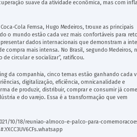
uperação suave da atividade econômica, mas com infl
a Coca-Cola Femsa, Hugo Medeiros, trouxe as principais
do o mundo estão cada vez mais confortáveis para ret
e apresentar dados internacionais que demonstram a int
e compra mais intensa. No Brasil, segundo Medeiros, 
e circular e socializar”, ratificou.
ting da companhia, cinco temas estão ganhando cada v
ências, digitalização, eficiência, omnicanalidade e
rma de produzir, distribuir, comprar e consumir já com
ústria e do varejo. Essa é a transformação que vem
as/2021/10/18/reuniao-almoco-e-palco-para-comemoracoe
/#.YXCC3UV6CFs.whatsapp