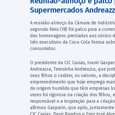
Reunião-almoço é palco
Supermercados Andreaz
A reunião-almoço da Câmara de Indústria,
segunda-feira (18) foi palco para a co
das homenagens prestadas aos sócios-di
três executivos da Coca-Cola Femsa so
consumidor.
O presidente da CIC Caxias, Ivanir Gasp
Andreazza, Teresinha Andreazza, que ju
seus filhos o caráter, os valores, a disci
empreendimento que hoje emprega mais d
de origem humilde que têm empresas lon
vezes foi rigorosa na criação dos filhos
responsável e a inspiração para a criaç
afirmou Gasparin, que após, juntamente 
CIC Caxias, Davir Randon e Emir José Alv